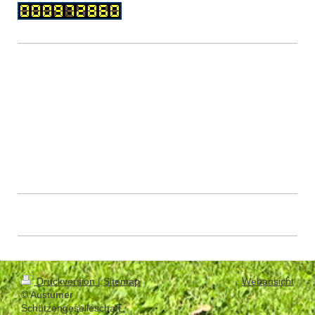
Druckversion
|
Sitemap
Webansicht
© Austumer
Schützengeselleschaft